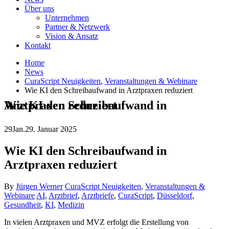
Über uns
Unternehmen
Partner & Netzwerk
Vision & Ansatz
Kontakt
Home
News
CuraScript Neuigkeiten
,
Veranstaltungen & Webinare
Wie KI den Schreibaufwand in Arztpraxen reduziert
Wie KI den Schreibaufwand in Arztpraxen reduziert
29
Jan.
29. Januar 2025
Wie KI den Schreibaufwand in
Arztpraxen reduziert
By
Jürgen Werner
CuraScript Neuigkeiten
,
Veranstaltungen &
Webinare
AI
,
Arztbrief
,
Arztbriefe
,
CuraScript
,
Düsseldorf
,
Gesundheit
,
KI
,
Medizin
In vielen Arztpraxen und MVZ erfolgt die Erstellung von