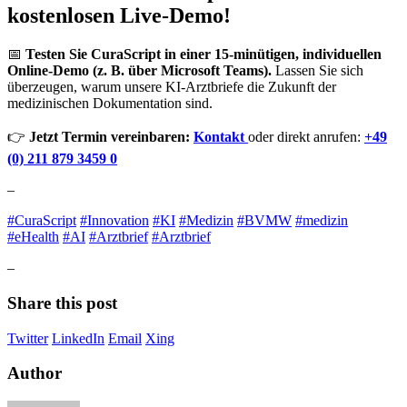
kostenlosen Live-Demo!
📅
Testen Sie CuraScript in einer 15-minütigen, individuellen
Online-Demo (z. B. über Microsoft Teams).
Lassen Sie sich
überzeugen, warum unsere KI-Arztbriefe die Zukunft der
medizinischen Dokumentation sind.
👉
Jetzt Termin vereinbaren:
Kontakt
oder direkt anrufen:
+49
(0) 211 879 3459 0
–
#CuraScript
#Innovation
#KI
#Medizin
#BVMW
#medizin
#eHealth
#AI
#Arztbrief
#Arztbrief
–
Share this post
Twitter
LinkedIn
Email
Xing
Author