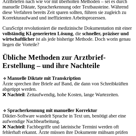
Arztbriefen nach wie vor mit überholten Methoden – sei es durch
manuelle Diktate, Spracherkennung oder Textbausteine. Während
diese Verfahren bereits Zeit sparen sollten, führen sie zugleich zu
Korrekturaufwand und ineffizienten Arbeitsprozessen.
CuraScript revolutioniert die medizinische Dokumentation mit einer
vollständig KI-generierten Lösung
, die
schneller, präziser und
wirtschaftlicher
ist als jede bisherige Methode. Doch worin genau
liegen die Vorteile?
Übliche Methoden zur Arztbrief-
Erstellung – und ihre Nachteile
🔹
Manuelle Diktate mit Transkription
Ärzte sprechen ihre Briefe auf Band, die dann von Schreibkräften
abgetippt werden.
❌
Nachteil
: Zeitaufwendig, hohe Kosten, lange Wartezeiten.
🔹
Spracherkennung mit manueller Korrektur
Diktier-Software wandelt Sprache in Text um, benötigt aber eine
aufwendige Nachbearbeitung.
❌
Nachteil
: Fachbegriffe und lateinische Termini werden oft
fehlerhaft erkannt. Ärzte müssen ihre Dokumente mühsam prüfen