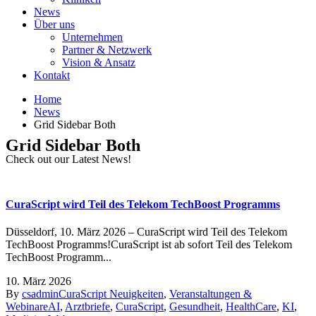
News
Über uns
Unternehmen
Partner & Netzwerk
Vision & Ansatz
Kontakt
Home
News
Grid Sidebar Both
Grid Sidebar Both
Check out our Latest News!
CuraScript wird Teil des Telekom TechBoost Programms
Düsseldorf, 10. März 2026 – CuraScript wird Teil des Telekom
TechBoost Programms!CuraScript ist ab sofort Teil des Telekom
TechBoost Programm...
10. März 2026
By
csadmin
CuraScript Neuigkeiten
,
Veranstaltungen &
Webinare
AI
,
Arztbriefe
,
CuraScript
,
Gesundheit
,
HealthCare
,
KI
,