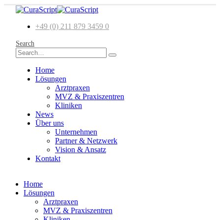
+49 (0) 211 879 3459 0
Search
Home
Lösungen
Arztpraxen
MVZ & Praxiszentren
Kliniken
News
Über uns
Unternehmen
Partner & Netzwerk
Vision & Ansatz
Kontakt
Home
Lösungen
Arztpraxen
MVZ & Praxiszentren
Kliniken