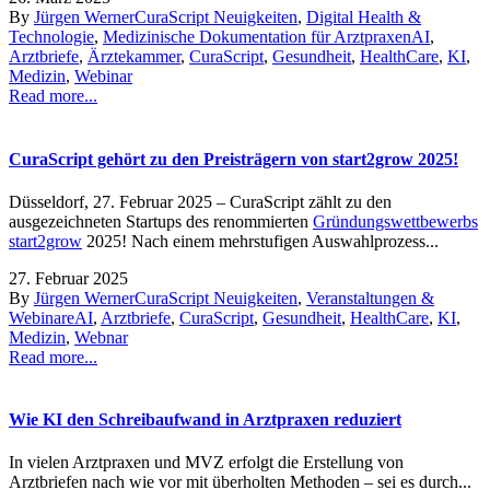
By
Jürgen Werner
CuraScript Neuigkeiten
,
Digital Health &
Technologie
,
Medizinische Dokumentation für Arztpraxen
AI
,
Arztbriefe
,
Ärztekammer
,
CuraScript
,
Gesundheit
,
HealthCare
,
KI
,
Medizin
,
Webinar
Read more...
CuraScript gehört zu den Preisträgern von start2grow 2025!
Düsseldorf, 27. Februar 2025 – CuraScript zählt zu den
ausgezeichneten Startups des renommierten
Gründungswettbewerbs
start2grow
2025! Nach einem mehrstufigen Auswahlprozess...
27. Februar 2025
By
Jürgen Werner
CuraScript Neuigkeiten
,
Veranstaltungen &
Webinare
AI
,
Arztbriefe
,
CuraScript
,
Gesundheit
,
HealthCare
,
KI
,
Medizin
,
Webnar
Read more...
Wie KI den Schreibaufwand in Arztpraxen reduziert
In vielen Arztpraxen und MVZ erfolgt die Erstellung von
Arztbriefen nach wie vor mit überholten Methoden – sei es durch...