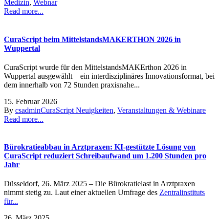
Medizin
,
Webnar
Read more...
CuraScript beim MittelstandsMAKERTHON 2026 in
Wuppertal
CuraScript wurde für den MittelstandsMAKErthon 2026 in
Wuppertal ausgewählt – ein interdisziplinäres Innovationsformat, bei
dem innerhalb von 72 Stunden praxisnahe...
15. Februar 2026
By
csadmin
CuraScript Neuigkeiten
,
Veranstaltungen & Webinare
Read more...
Bürokratieabbau in Arztpraxen: KI-gestützte Lösung von
CuraScript reduziert Schreibaufwand um 1.200 Stunden pro
Jahr
Düsseldorf, 26. März 2025 – Die Bürokratielast in Arztpraxen
nimmt stetig zu. Laut einer aktuellen Umfrage des
Zentralinstituts
für...
26. März 2025