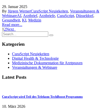
29. Januar 2025
By
Jürgen Werner
CuraScript Neuigkeiten
,
Veranstaltungen &
Webinare
AI
,
Arztbrief
,
Arztbriefe
,
CuraScript
,
Düsseldorf
,
Gesundheit
,
KI
,
Medizin
Read more...
1
2
Next
Kategorien
CuraScript Neuigkeiten
Digital Health & Technologie
Medizinische Dokumentation für Arztpraxen
Veranstaltungen & Webinare
Latest Posts
CuraScript wird Teil des Telekom TechBoost Programms
10. März 2026