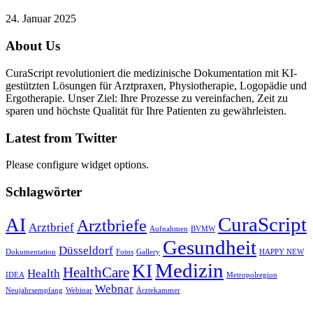
24. Januar 2025
About Us
CuraScript revolutioniert die medizinische Dokumentation mit KI-
gestützten Lösungen für Arztpraxen, Physiotherapie, Logopädie und
Ergotherapie. Unser Ziel: Ihre Prozesse zu vereinfachen, Zeit zu
sparen und höchste Qualität für Ihre Patienten zu gewährleisten.
Latest from Twitter
Please configure widget options.
Schlagwörter
CuraScript
AI
Arztbriefe
Arztbrief
Aufnahmen
BVMW
Gesundheit
Düsseldorf
Dokumentation
Fotos
Gallery
HAPPY NEW
Medizin
KI
HealthCare
Health
IDEA
Metropolregion
Webnar
Neujahrsempfang
Webinar
Ärztekammer